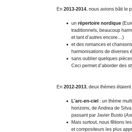
En
2013-2014
, nous avions bâti le 
un
répertoire nordique
(Eur
traditionnels, beaucoup har
et tant d’autres encore…)
et des romances et chansons 
harmonisations de diverses é
sans oublier quelques pièce
Ceci permet d’aborder des st
En
2012-2013
, deux thèmes étaient 
L’arc-en-ciel
: un thème mult
horizons, de Andrea de Silva 
passant par Javier Busto (
Axu
Mais surtout, nous fêtions le
et compositeurs les plus app