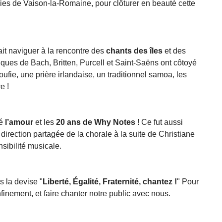
lies de Vaison-la-Romaine, pour clôturer en beauté cette
ait naviguer à la rencontre des
chants des îles
et des
siques de Bach, Britten, Purcell et Saint-Saëns ont côtoyé
fie, une prière irlandaise, un traditionnel samoa, les
e !
ré
l’amour
et les
20 ans de Why Notes
! Ce fut aussi
a direction partagée de la chorale à la suite de Christiane
sibilité musicale.
s la devise "
Liberté, Égalité, Fraternité, chantez !
" Pour
onfinement, et faire chanter notre public avec nous.