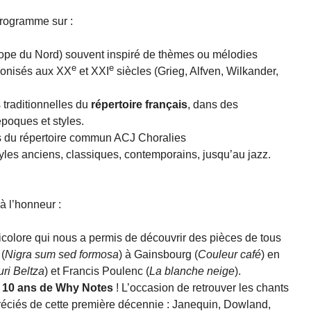
programme sur :
ope du Nord) souvent inspiré de thèmes ou mélodies
e
e
monisés aux XX
et XXI
siècles (Grieg, Alfven, Wilkander,
traditionnelles du
répertoire français
, dans des
poques et styles.
s du répertoire commun ACJ Choralies
yles anciens, classiques, contemporains, jusqu’au jazz.
à l’honneur :
icolore qui nous a permis de découvrir des pièces de tous
(
Nigra sum sed formosa
) à Gainsbourg (
Couleur café
) en
ri Beltza
) et Francis Poulenc (
La blanche neige
).
s
10 ans de Why Notes
! L’occasion de retrouver les chants
réciés de cette première décennie : Janequin, Dowland,