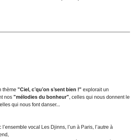
n thème
"Ciel, c’qu’on s’sent bien !"
explorait un
ant nos
"mélodies du bonheur"
, celles qui nous donnent le
elles qui nous font danser...
’ensemble vocal Les Djinns, l’un à Paris, l’autre à
end,