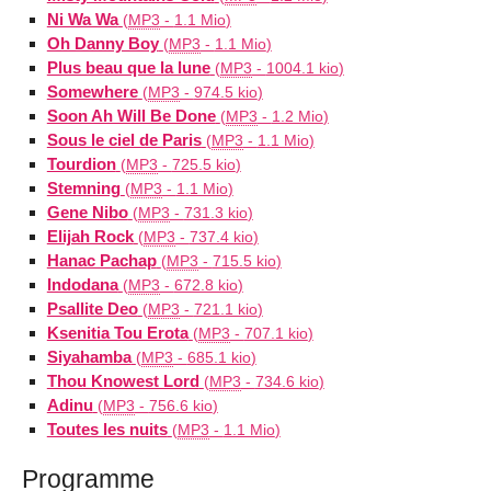
Ni Wa Wa
(
MP3
-
1.1 Mio
)
Oh Danny Boy
(
MP3
-
1.1 Mio
)
Plus beau que la lune
(
MP3
-
1004.1 kio
)
Somewhere
(
MP3
-
974.5 kio
)
Soon Ah Will Be Done
(
MP3
-
1.2 Mio
)
Sous le ciel de Paris
(
MP3
-
1.1 Mio
)
Tourdion
(
MP3
-
725.5 kio
)
Stemning
(
MP3
-
1.1 Mio
)
Gene Nibo
(
MP3
-
731.3 kio
)
Elijah Rock
(
MP3
-
737.4 kio
)
Hanac Pachap
(
MP3
-
715.5 kio
)
Indodana
(
MP3
-
672.8 kio
)
Psallite Deo
(
MP3
-
721.1 kio
)
Ksenitia Tou Erota
(
MP3
-
707.1 kio
)
Siyahamba
(
MP3
-
685.1 kio
)
Thou Knowest Lord
(
MP3
-
734.6 kio
)
Adinu
(
MP3
-
756.6 kio
)
Toutes les nuits
(
MP3
-
1.1 Mio
)
Programme