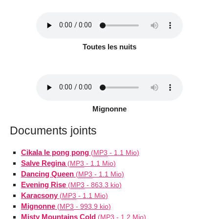
Toutes les nuits
Mignonne
Documents joints
Cikala le pong pong
(
MP3
-
1.1 Mio
)
Salve Regina
(
MP3
-
1.1 Mio
)
Dancing Queen
(
MP3
-
1.1 Mio
)
Evening Rise
(
MP3
-
863.3 kio
)
Karacsony
(
MP3
-
1.1 Mio
)
Mignonne
(
MP3
-
993.9 kio
)
Misty Mountains Cold
(
MP3
-
1.2 Mio
)