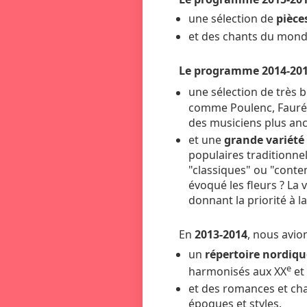
une sélection de
pièce
et des chants du mond
Le programme 2014-20
une sélection de très b
comme Poulenc, Fauré,
des musiciens plus anc
et une
grande variété 
populaires traditionnel
"classiques" ou "conte
évoqué les fleurs ? La 
donnant la priorité à l
En
2013-2014
, nous avio
un
répertoire nordiqu
e
harmonisés aux XX
et
et des romances et ch
époques et styles.