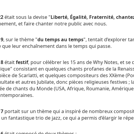
22
était sous la devise "
Liberté, Égalité, Fraternité, chantez
nement, et faire chanter notre public avec nous.
19
, sur le thème "
du temps au temps
", tentait d’explorer ta
 que leur enchaînement dans le temps qui passe.
18
était
festif
, pour célébrer les 15 ans de Why Notes, et se d
ssique" consistant en quelques chants profanes de la Renais
e pièce de Scarlatti, et quelques compositeurs des XXème (P
ultate et autres Jubilate, donc pièces religieuses festives ; 
 de chants du Monde (USA, Afrique, Roumanie, Amérique lat
ontemporaines.
17
portait sur un thème qui a inspiré de nombreux composi
 fantastique trio de jazz, ce qui a permis d’élargir le répe
16
était composé de deux thèmes :