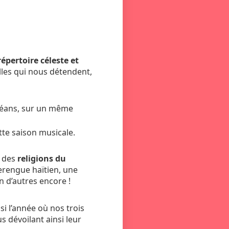
répertoire céleste et
elles qui nous détendent,
rléans, sur un même
tte saison musicale.
 des
religions du
merengue haïtien, une
en d’autres encore !
si l’année où nos trois
s dévoilant ainsi leur