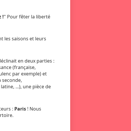
 !
" Pour fêter la liberté
nt les saisons et leurs
éclinait en deux parties :
sance (française,
oulenc par exemple) et
la seconde,
ine, ...), une pièce de
teurs :
Paris
! Nous
rtoire.