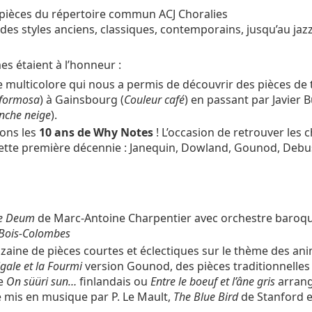
 pièces du répertoire commun ACJ Choralies
des styles anciens, classiques, contemporains, jusqu’au jazz
es étaient à l’honneur :
 multicolore qui nous a permis de découvrir des pièces de
 formosa
) à Gainsbourg (
Couleur café
) en passant par Javier B
nche neige
).
ions les
10 ans de Why Notes
! L’occasion de retrouver les
cette première décennie : Janequin, Dowland, Gounod, Debu
e Deum
de Marc-Antoine Charpentier avec orchestre baroque
e Bois-Colombes
izaine de pièces courtes et éclectiques sur le thème des an
igale et la Fourmi
version Gounod, des pièces traditionnelle
e
On süüri sun…
finlandais ou
Entre le boeuf et l’âne gris
arrang
 mis en musique par P. Le Mault,
The Blue Bird
de Stanford e