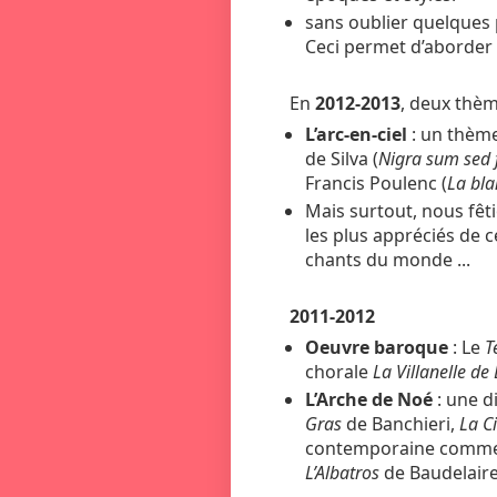
sans oublier quelques
Ceci permet d’aborder 
En
2012-2013
, deux thèm
L’arc-en-ciel
: un thème
de Silva (
Nigra sum sed
Francis Poulenc (
La bla
Mais surtout, nous fêt
les plus appréciés de 
chants du monde ...
2011-2012
Oeuvre baroque
: Le
T
chorale
La Villanelle d
L’Arche de Noé
: une d
Gras
de Banchieri,
La C
contemporaine comm
L’Albatros
de Baudelaire