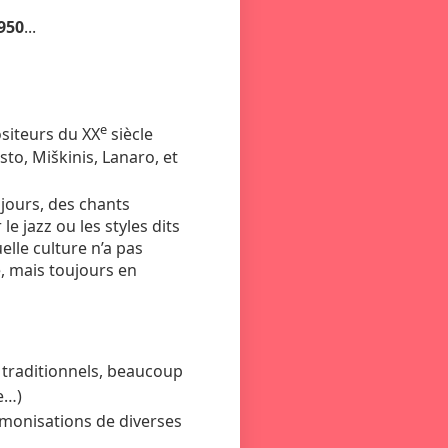
950
...
e
ositeurs du XX
siècle
o, Miškinis, Lanaro, et
 jours, des chants
e jazz ou les styles dits
lle culture n’a pas
le, mais toujours en
traditionnels, beaucoup
re…)
rmonisations de diverses