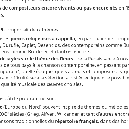
s de compositeurs encore vivants ou pas encore nés en 1
e.
15
comportait deux thèmes :
elles
pièces religieuses a cappella
, en particulier de comp
 Duruflé, Caplet, Desenclos, des contemporains comme Bust
iens comme Bruckner, et d’autres encore...
de styles sur le thème des fleurs
: de la Renaissance à nos
s de tous pays à la chanson contemporaine, en passant par l
mporain", quelle époque, quels auteurs et compositeurs, que
vraie difficulté sera la sélection aussi éclectique que possib
a qualité musicale des œuvres choisies.
ns bâti le programme sur :
e
(Europe du Nord) souvent inspiré de thèmes ou mélodies 
e
 XXI
siècles (Grieg, Alfven, Wilkander, et tant d’autres enco
ansons traditionnelles du
répertoire français
, dans des ha