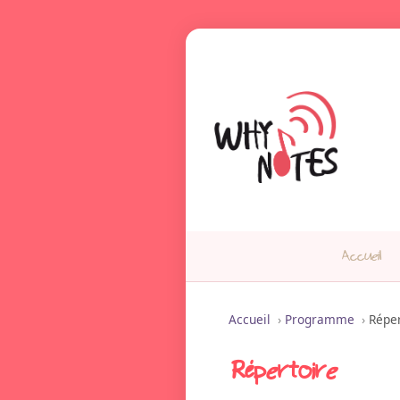
Accueil
Accueil
›
Programme
›
Réper
Répertoire