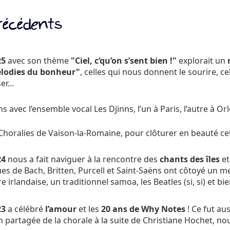
récédents
25
avec son thème
"Ciel, c’qu’on s’sent bien !"
explorait un
lodies du bonheur"
, celles qui nous donnent le sourire, c
r...
avec l’ensemble vocal Les Djinns, l’un à Paris, l’autre à O
 Choralies de Vaison-la-Romaine, pour clôturer en beauté ce
24
nous a fait naviguer à la rencontre des
chants des îles
et
ques de Bach, Britten, Purcell et Saint-Saëns ont côtoyé un 
 irlandaise, un traditionnel samoa, les Beatles (si, si) et bi
23
a célébré
l’amour
et les
20 ans de Why Notes
! Ce fut aus
on partagée de la chorale à la suite de Christiane Hochet, nou